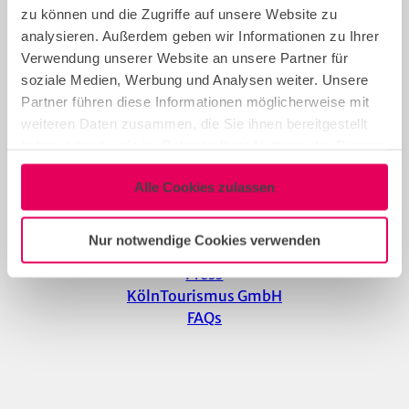
+49 221 34643-218
zu können und die Zugriffe auf unsere Website zu
analysieren. Außerdem geben wir Informationen zu Ihrer
Verwendung unserer Website an unsere Partner für
soziale Medien, Werbung und Analysen weiter. Unsere
Information
Partner führen diese Informationen möglicherweise mit
weiteren Daten zusammen, die Sie ihnen bereitgestellt
haben oder die sie im Rahmen Ihrer Nutzung der Dienste
gesammelt haben.
Imprint
Alle Cookies zulassen
Privacy
Accessibility statement
Nur notwendige Cookies verwenden
Newsletter
Press
KölnTourismus GmbH
FAQs