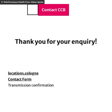
vice & Contact
T
© KölnTourismus GmbH, Foto: Dieter Jacobi
o
DE
Contact CCB
Search
c
o
n
t
e
Thank you for your enquiry!
n
t
locations.cologne
Contact Form
Transmission confirmation