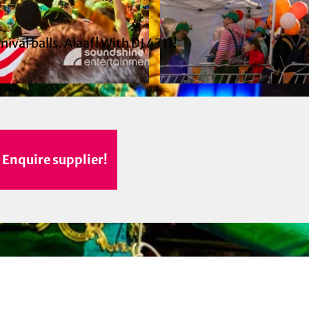
ival balls. Alaaf! With DJ 4711!
© Soundshine Entertainment GmbH
Enquire supplier!