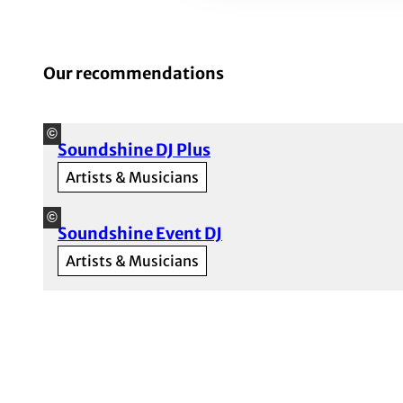
Our recommendations
©
Soundshine DJ Plus
Artists & Musicians
©
Soundshine Event DJ
Artists & Musicians