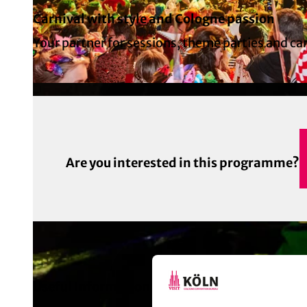
Carnival with style and Cologne passion
Your partner for sessions, theme parties and carn
© Soundshine Entertainment GmbH, Foto: Benno Klandt
Are you interested in this programme?
Useful Information