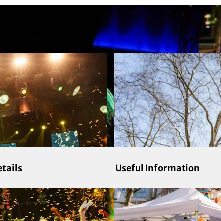
etails
Useful Information