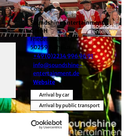
Contact
Soundshine Entertainment
GmbH
Friedenstraße 10
50259
Pulheim
+49 (0)2234 996 96 91
info@soundshine-
entertainment.de
Website
Arrival by car
Arrival by public transport