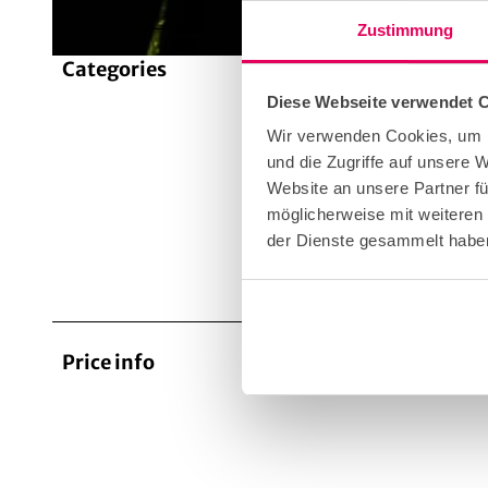
Zustimmung
Categories
© Soundshine Entertainment GmbH, Foto: Benno Klandt
Artis
Diese Webseite verwendet 
Wir verwenden Cookies, um I
und die Zugriffe auf unsere 
Carni
Website an unsere Partner fü
möglicherweise mit weiteren
der Dienste gesammelt habe
corpo
Price info
On req