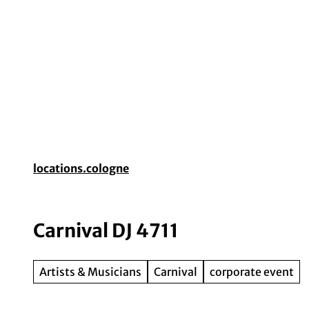
T
o
c
o
Event planning
Destination Cologne
Gui
n
t
e
n
t
locations.cologne
Carnival DJ 4711
Artists & Musicians
Carnival
corporate event