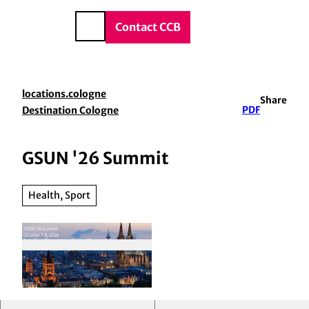
vice & Contact
T
o
DE
Contact CCB
Search
c
o
n
t
locations.cologne
Share
e
Destination Cologne
PDF
n
t
GSUN '26 Summit
Health, Sport
© Deutsche Sporthochschule Köln