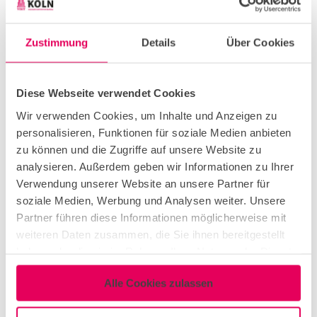
Event location
Zustimmung
Details
Über Cookies
German Sport University Cologne - momentum
Am Sportpark Müngersdorf 6
Diese Webseite verwendet Cookies
50933
Köln
Wir verwenden Cookies, um Inhalte und Anzeigen zu
gsun@dshs-koeln.de
personalisieren, Funktionen für soziale Medien anbieten
Website
zu können und die Zugriffe auf unsere Website zu
analysieren. Außerdem geben wir Informationen zu Ihrer
Arrival by car
Verwendung unserer Website an unsere Partner für
Arrival by public transport
soziale Medien, Werbung und Analysen weiter. Unsere
Partner führen diese Informationen möglicherweise mit
Organizer
weiteren Daten zusammen, die Sie ihnen bereitgestellt
haben oder die sie im Rahmen Ihrer Nutzung der Dienste
Deutsche Sporthochschule Köln - momentum
gesammelt haben.
Am Sportpark Müngersdorf 6
Alle Cookies zulassen
50933
Köln
gsun@dshs-koeln.de