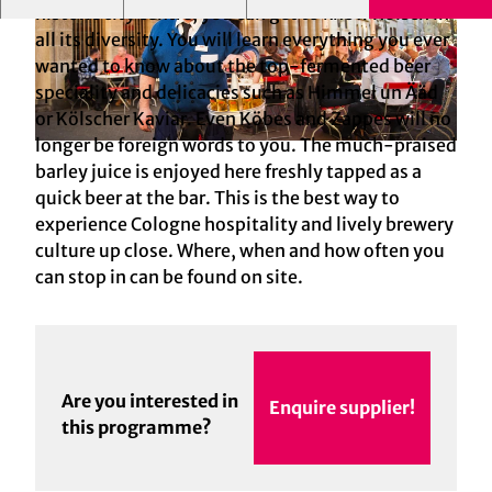
historic city centre, you can get to know Kölsch in
all its diversity. You will learn everything you ever
wanted to know about the top-fermented beer
speciality and delicacies such as Himmel un Ääd
or Kölscher Kaviar. Even Köbes and Zappes will no
longer be foreign words to you. The much-praised
© FRÜH Gastronomie GmbH & Co. KG | AI-optimized
barley juice is enjoyed here freshly tapped as a
quick beer at the bar. This is the best way to
experience Cologne hospitality and lively brewery
culture up close. Where, when and how often you
can stop in can be found on site.
Are you interested in
Enquire supplier!
this programme?