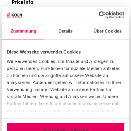
Price info
280,00 € per group. A group consists of a
maximum of 20 people.
Zustimmung
Details
Über Cookies
Duration
2.5 hours
Diese Webseite verwendet Cookies
Contact person
Wir verwenden Cookies, um Inhalte und Anzeigen zu
personalisieren, Funktionen für soziale Medien anbieten
Ms. Jana Culemann
zu können und die Zugriffe auf unsere Website zu
analysieren. Außerdem geben wir Informationen zu Ihrer
Contact
Verwendung unserer Website an unsere Partner für
Cologne Convention Bureau
soziale Medien, Werbung und Analysen weiter. Unsere
Kardinal-Höffner-Platz 1
Partner führen diese Informationen möglicherweise mit
50667
Köln
weiteren Daten zusammen, die Sie ihnen bereitgestellt
haben oder die sie im Rahmen Ihrer Nutzung der Dienste
+49 (0) 221 34643 218
gesammelt haben.
convention@koelntourismus.de
Alle Cookies zulassen