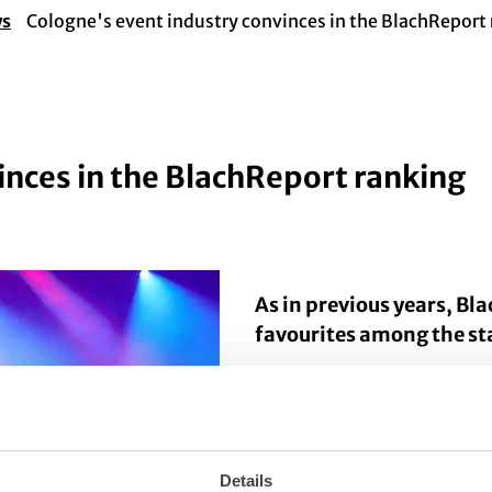
ws
Cologne's event industry convinces in the BlachReport
inces in the BlachReport ranking
As in previous years, Bla
favourites among the st
Cologne was voted the nu
participants of the surve
impressed its customers i
Details