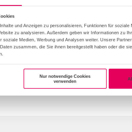
The
Deutsches Sport & Ol
location to coincide with 
in second place. The
Schok
Cookies
scored well in the ranking
nhalte und Anzeigen zu personalisieren, Funktionen für soziale
Website zu analysieren. Außerdem geben wir Informationen zu I
The most popular caterin
r soziale Medien, Werbung und Analysen weiter. Unsere Partner
Kaiserschote
and
Kirberg C
 Daten zusammen, die Sie ihnen bereitgestellt haben oder die s
furniture and decoration a
n.
equipment for non-food ca
Nur notwendige Cookies
A
verwenden